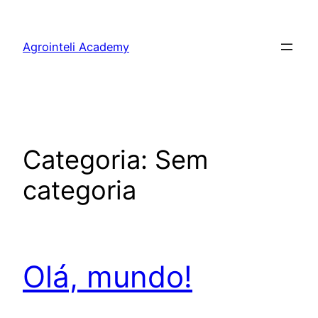
Pular
para
Agrointeli Academy
o
conteúdo
Categoria:
Sem
categoria
Olá, mundo!