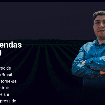
endas
0
rso de
Brasil.
 torne-se
truir
eis e
presa do