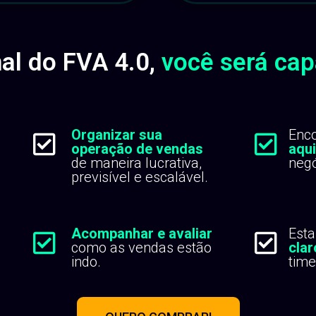
nal do FVA 4.0,
você será cap
Organizar sua
Enc
operação de vendas
aqu
de maneira lucrativa,
negó
previsível e escalável.
Acompanhar e avaliar
Est
como as vendas estão
clar
indo.
time